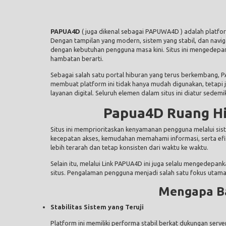
sab*** | Deposit:
PAPUA4D
( juga dikenal sebagai PAPUWA4D ) adalah platfor
dama*** | Deposit:
Dengan tampilan yang modern, sistem yang stabil, dan nav
dengan kebutuhan pengguna masa kini. Situs ini mengedepank
gila*** | Deposit:
hambatan berarti.
Sebagai salah satu portal hiburan yang terus berkembang, 
sil*** | Deposit:
membuat platform ini tidak hanya mudah digunakan, tetapi
layanan digital. Seluruh elemen dalam situs ini diatur sed
ver*** | Deposit:
Papua4D Ruang Hib
unja*** | Deposit:
Situs ini memprioritaskan kenyamanan pengguna melalui sis
kecepatan akses, kemudahan memahami informasi, serta efis
oktav***i | Deposit:
lebih terarah dan tetap konsisten dari waktu ke waktu.
Selain itu, melalui Link PAPUA4D ini juga selalu mengedepa
zulka***in | Deposit:
situs. Pengalaman pengguna menjadi salah satu fokus utama,
purw***i | Deposit:
Mengapa Ba
Stabilitas Sistem yang Teruji
tam*** | Deposit:
Platform ini memiliki performa stabil berkat dukungan serve
suar***i | Deposit:
diakses oleh banyak pengunjung secara bersamaan.