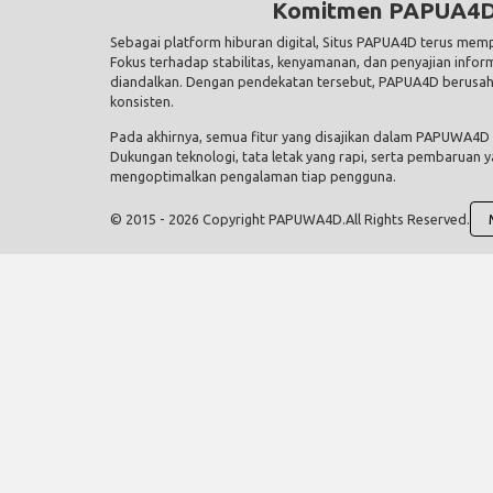
jasm*** | Deposit:
Sebagai platform hiburan digital, Situs PAPUA4D terus mem
Fokus terhadap stabilitas, kenyamanan, dan penyajian info
dim*** | Deposit:
diandalkan. Dengan pendekatan tersebut, PAPUA4D berusaha 
konsisten.
koko***u | Deposit:
Pada akhirnya, semua fitur yang disajikan dalam PAPUWA4D 
Dukungan teknologi, tata letak yang rapi, serta pembaruan 
par*** | Deposit:
mengoptimalkan pengalaman tiap pengguna.
kama*** | Deposit:
© 2015 - 2026 Copyright PAPUWA4D.
All Rights Reserved.
zami*** | Deposit:
patri*** | Deposit:
anggr***an | Deposit:
sito***l | Deposit:
usa*** | Deposit:
cin*** | Deposit: