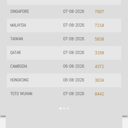
SINGAPORE
07-08-2026
O
7907
MALAYSIA
07-08-2026
O
7218
TAIWAN
07-08-2026
K
5838
QATAR
07-08-2026
K
3158
CAMBODIA
06-08-2026
C
4372
HONGKONG
06-08-2026
C
3634
TOTO WUHAN
07-08-2026
F
8442