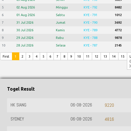
5
02 Aug 2026
Minggu
KYE - 792
8482
6
01 Aug 2026
Sabtu
KYE - 791
1012
7
31 Jul 2026
Jumat
KYE - 790
3692
8
30 Jul 2026
Kamis
KYE - 789
4772
9
29 Jul 2026
Rabu
KYE - 788
9878
10
28 Jul 2026
Selasa
KYE - 787
2145
First
1
2
3
4
5
6
7
8
9
10
11
12
13
14
15
(
)
Togel Result
HK SIANG
06-08-2026
9220
SYDNEY
06-08-2026
4816