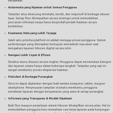
bersamaan.
Antarmuka yang Nyaman untuk Semua Pengguna
Tampilan situs dirancang minimalis, bersih, dan responsif di berbagai ukuran
layar. Setiap fitur ditempatkan secara strategis untuk memudahkan
pencarian informasi tanpa harus berpindah-pindah halaman secara
berlebihan.
Keamanan Data yang Lebih Terjaga
Salah satu prioritas platform ini adalah menjaga privasi pengguna. Sistem
perlindungan yang diterapkan bertujuan menambah rasa aman saat
mengakses layanan hiburan digital secara rutin.
Navigasi Lebih Cepat & Efisien
Struktur menu disusun secara ringkas. Pengguna dapat menemukan kategori
dan layanan utama hanya dalam beberapa langkah. Tampilan yang rapi ini
sangat membantu proses eksplorasi halaman.
Fleksibel di Berbagai Perangkat
Situs ini dapat dijalankan dengan baik melalui komputer, tablet, maupun
smartphone. Penyesuaian tampilan otomatis membantu pengguna
menikmati layanan dengan kenyamanan yang sama di setiap perangkat.
Informasi yang Transparan & Mudah Dipahami
Baik fitur maupun penjelasan sistem hiburan ditampilkan secara jelas. Hal ini
memudahkan pengguna baru memahami cara kerja layanan pada kunjungan