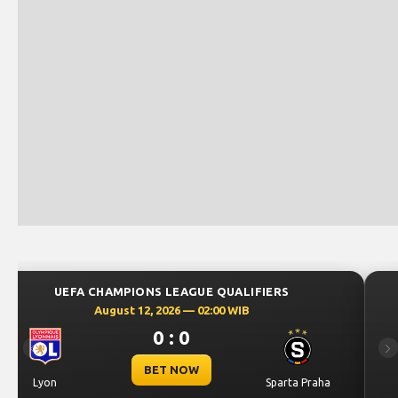
E-FOOTBALL F24 INTERNATIONAL FRIENDLY
August 7, 2026 — 03:45 WIB
0 : 0
Previous
Ne
BET NOW
aha
e-France
e-Spain