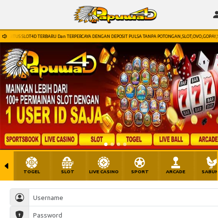
TUS SLOT4D TERBARU Dan TERPERCAYA DENGAN DEPOSIT PULSA TANPA POTONGAN,SLOT,OVO,GOPAY,SLOT 
TOGEL
SLOT
LIVE CASINO
SPORT
ARCADE
SABU