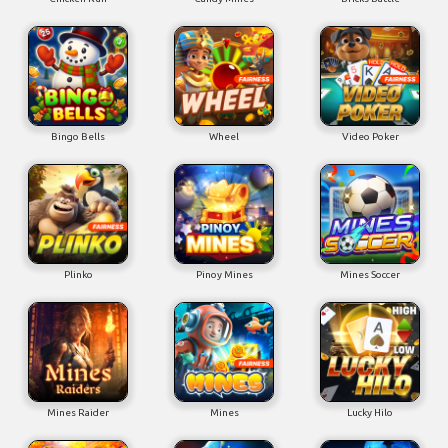
Bingo Bells
Wheel
Video Poker
Plinko
Pinoy Mines
Mines Soccer
Mines Raider
Mines
Lucky Hilo
Lucky Drop - Coco
Limbo
Keno