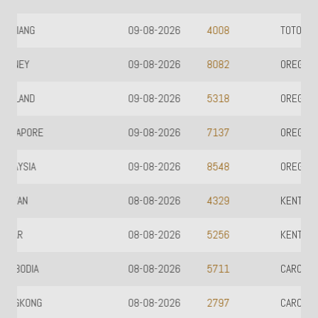
OREGON6
09-08-2026
9936
OREGON9
09-08-2026
1730
OREGON12
09-08-2026
3617
KENTUCKY MID
09-08-2026
8387
KENTUCKY EVE
09-08-2026
8365
CAROLINA DAY
09-08-2026
6533
CAROLINA EVE
09-08-2026
1725
FLORIDA MID
09-08-2026
2721