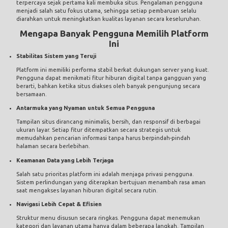
Platform ini memiliki performa stabil berkat dukungan server yang kuat.
Pengguna dapat menikmati fitur hiburan digital tanpa gangguan yang
berarti, bahkan ketika situs diakses oleh banyak pengunjung secara
bersamaan.
Antarmuka yang Nyaman untuk Semua Pengguna
Tampilan situs dirancang minimalis, bersih, dan responsif di berbagai
ukuran layar. Setiap fitur ditempatkan secara strategis untuk
memudahkan pencarian informasi tanpa harus berpindah-pindah
halaman secara berlebihan.
Keamanan Data yang Lebih Terjaga
Salah satu prioritas platform ini adalah menjaga privasi pengguna.
Sistem perlindungan yang diterapkan bertujuan menambah rasa aman
saat mengakses layanan hiburan digital secara rutin.
Navigasi Lebih Cepat & Efisien
Struktur menu disusun secara ringkas. Pengguna dapat menemukan
kategori dan layanan utama hanya dalam beberapa langkah. Tampilan
yang rapi ini sangat membantu proses eksplorasi halaman.
Fleksibel di Berbagai Perangkat
Situs ini dapat dijalankan dengan baik melalui komputer, tablet,
maupun smartphone. Penyesuaian tampilan otomatis membantu
pengguna menikmati layanan dengan kenyamanan yang sama di setiap
perangkat.