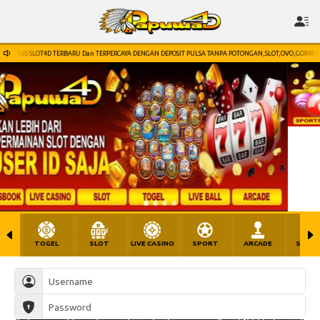
4D TERBARU Dan TERPERCAYA DENGAN DEPOSIT PULSA TANPA POTONGAN,SLOT,OVO,GOPAY,SLOT DANA.
TOGEL
SLOT
LIVE CASINO
SPORT
ARCADE
SABU
Remember Me
Masuk