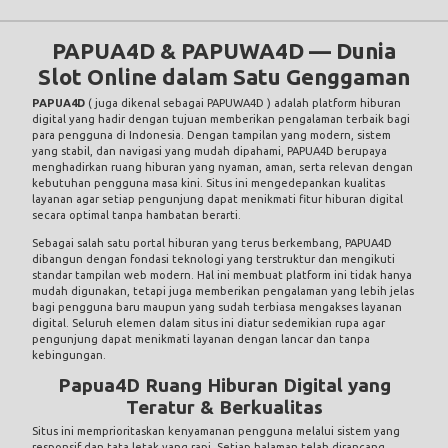
PAPUA4D & PAPUWA4D — Dunia
Slot Online dalam Satu Genggaman
PAPUA4D
( juga dikenal sebagai PAPUWA4D ) adalah platform hiburan
digital yang hadir dengan tujuan memberikan pengalaman terbaik bagi
para pengguna di Indonesia. Dengan tampilan yang modern, sistem
yang stabil, dan navigasi yang mudah dipahami, PAPUA4D berupaya
menghadirkan ruang hiburan yang nyaman, aman, serta relevan dengan
kebutuhan pengguna masa kini. Situs ini mengedepankan kualitas
layanan agar setiap pengunjung dapat menikmati fitur hiburan digital
secara optimal tanpa hambatan berarti.
Sebagai salah satu portal hiburan yang terus berkembang, PAPUA4D
dibangun dengan fondasi teknologi yang terstruktur dan mengikuti
standar tampilan web modern. Hal ini membuat platform ini tidak hanya
mudah digunakan, tetapi juga memberikan pengalaman yang lebih jelas
bagi pengguna baru maupun yang sudah terbiasa mengakses layanan
digital. Seluruh elemen dalam situs ini diatur sedemikian rupa agar
pengunjung dapat menikmati layanan dengan lancar dan tanpa
kebingungan.
Papua4D Ruang Hiburan Digital yang
Teratur & Berkualitas
Situs ini memprioritaskan kenyamanan pengguna melalui sistem yang
responsif dan tata letak yang rapi. Setiap halaman telah dirancang