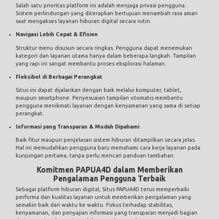
Salah satu prioritas platform ini adalah menjaga privasi pengguna.
Sistem perlindungan yang diterapkan bertujuan menambah rasa aman
saat mengakses layanan hiburan digital secara rutin.
Navigasi Lebih Cepat & Efisien
Struktur menu disusun secara ringkas. Pengguna dapat menemukan
kategori dan layanan utama hanya dalam beberapa langkah. Tampilan
yang rapi ini sangat membantu proses eksplorasi halaman.
Fleksibel di Berbagai Perangkat
Situs ini dapat dijalankan dengan baik melalui komputer, tablet,
maupun smartphone. Penyesuaian tampilan otomatis membantu
pengguna menikmati layanan dengan kenyamanan yang sama di setiap
perangkat.
Informasi yang Transparan & Mudah Dipahami
Baik fitur maupun penjelasan sistem hiburan ditampilkan secara jelas.
Hal ini memudahkan pengguna baru memahami cara kerja layanan pada
kunjungan pertama, tanpa perlu mencari panduan tambahan.
Komitmen PAPUA4D dalam Memberikan
Pengalaman Pengguna Terbaik
Sebagai platform hiburan digital, Situs PAPUA4D terus memperbaiki
performa dan kualitas layanan untuk memberikan pengalaman yang
semakin baik dari waktu ke waktu. Fokus terhadap stabilitas,
kenyamanan, dan penyajian informasi yang transparan menjadi bagian