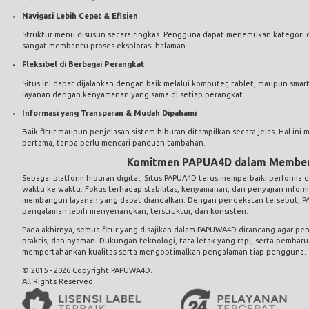
Sebagai platform hiburan digital, Situs PAPUA4D terus memperbaiki performa
waktu ke waktu. Fokus terhadap stabilitas, kenyamanan, dan penyajian inform
membangun layanan yang dapat diandalkan. Dengan pendekatan tersebut, PAP
pengalaman lebih menyenangkan, terstruktur, dan konsisten.
Pada akhirnya, semua fitur yang disajikan dalam PAPUWA4D dirancang agar pe
praktis, dan nyaman. Dukungan teknologi, tata letak yang rapi, serta pembaru
mempertahankan kualitas serta mengoptimalkan pengalaman tiap pengguna.
© 2015 - 2026 Copyright PAPUWA4D.
All Rights Reserved.
LAPO