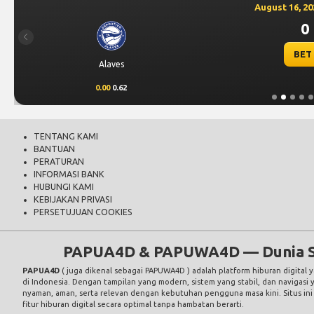
INFORMASI BANK
HUBUNGI KAMI
KEBIJAKAN PRIVASI
PERSETUJUAN COOKIES
PAPUA4D & PAPUWA4D — Dunia Sl
PAPUA4D
( juga dikenal sebagai PAPUWA4D ) adalah platform hiburan digita
di Indonesia. Dengan tampilan yang modern, sistem yang stabil, dan naviga
nyaman, aman, serta relevan dengan kebutuhan pengguna masa kini. Situs in
fitur hiburan digital secara optimal tanpa hambatan berarti.
Sebagai salah satu portal hiburan yang terus berkembang, PAPUA4D dibangun 
web modern. Hal ini membuat platform ini tidak hanya mudah digunakan, tet
yang sudah terbiasa mengakses layanan digital. Seluruh elemen dalam situs 
lancar dan tanpa kebingungan.
Papua4D Ruang Hiburan Digit
Situs ini memprioritaskan kenyamanan pengguna melalui sistem yang responsif
mempertimbangkan kecepatan akses, kemudahan memahami informasi, serta efi
menawarkan pengalaman hiburan digital yang lebih terarah dan tetap konsist
Selain itu, melalui Link PAPUA4D ini juga selalu mengedepankan tampilan pr
pertama kali membuka situs. Pengalaman pengguna menjadi salah satu fokus 
kualitas layanan secara keseluruhan.
Mengapa Banyak Penggu