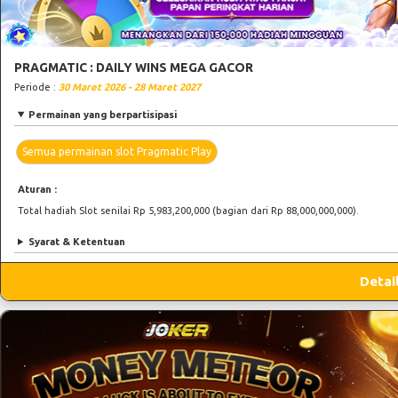
Syarat & Ketentuan
Detai
JOKER : MONEY METEOR
Periode :
Event berlangsung setiap hari
Permainan yang berpartisipasi
Semua permainan slot JokerGaming