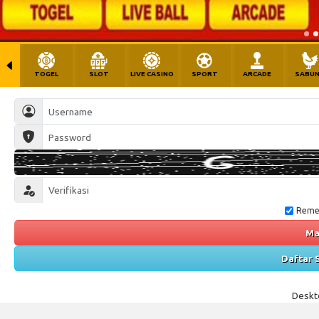
Reme
Ma
Daftar 
Deskt
Event
PGSOFT : MERDEKA KE 81 !