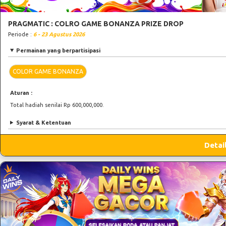
Syarat & Ketentuan
Detai
PRAGMATIC : DAILY WINS MEGA GACOR
Periode :
30 Maret 2026 - 28 Maret 2027
Permainan yang berpartisipasi
Semua permainan slot Pragmatic Play
Aturan :
Total hadiah Slot senilai Rp 5,983,200,000 (bagian dari Rp 88,000,000,000).