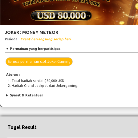
Aturan :
Total hadiah senilai $80,000 USD.
Hadiah Grand Jackpot dari Jokergaming.
Syarat & Ketentuan
Togel Result
TOTO MACAU
OREGON3
OREGON6
OREGON9
OREGON12