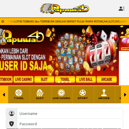
SLOT4D TERBARU Dan TERPERCAYA DENGAN DEPOSIT PULSA TANPA POTONGAN,SLOT,OVO,GOPAY,SLOT DANA.
TOGEL
SLOT
LIVE CASINO
SPORT
ARCADE
SABU
Remember Me
Masuk