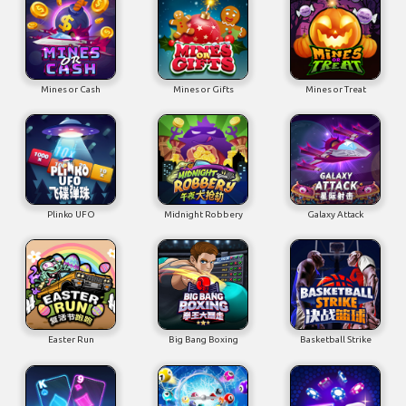
Plinko UFO
Midnight Robbery
Galaxy Attack
Easter Run
Big Bang Boxing
Basketball Strike
Baccarat VVIP
Speed Lotto
7 Up Down