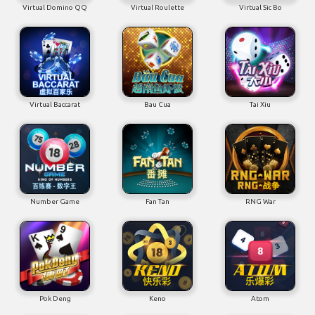
Virtual Baccarat
Bau Cua
Tai Xiu
Number Game
Fan Tan
RNG War
Pok Deng
Keno
Atom
Thunder Blackjack
Thunder Dice
Royal Tiger Baccarat