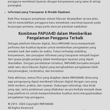
Komitmen PAPUA4D dalam Memberikan
Pengalaman Pengguna Terbaik
Sebagai platform hiburan digital, Situs PAPUA4D terus memperbaiki
performa dan kualitas layanan untuk memberikan pengalaman yang
semakin baik dari waktu ke waktu. Fokus terhadap stabilitas,
kenyamanan, dan penyajian informasi yang transparan menjadi bagian
dari upaya jangka panjang dalam membangun layanan yang dapat
diandalkan. Dengan pendekatan tersebut, PAPUA4D berusaha menjadi
salah satu situs hiburan digital yang menghadirkan pengalaman lebih
menyenangkan, terstruktur, dan konsisten.
Pada akhirnya, semua fitur yang disajikan dalam PAPUWA4D dirancang
agar pengunjung dapat menikmati hiburan digital dengan cara yang
lebih modern, praktis, dan nyaman. Dukungan teknologi, tata letak
yang rapi, serta pembaruan yang dilakukan secara berkala menjadi dasar
bagi platform ini untuk mempertahankan kualitas serta mengoptimalkan
pengalaman tiap pengguna.
© 2015 - 2026 Copyright PAPUWA4D.
All Rights Reserved.
LAPOR PUSAT