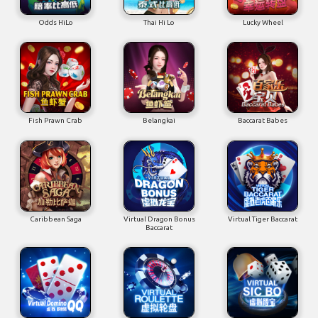
Fish Prawn Crab
Belangkai
Baccarat Babes
Caribbean Saga
Virtual Dragon Bonus
Virtual Tiger Baccarat
Baccarat
Virtual Domino QQ
Virtual Roulette
Virtual Sic Bo