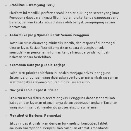
Antarmuka yang Nyaman untuk Semua Pengguna
Tampilan situs dirancang minimalis, bersih, dan responsif di berbagai
ukuran layar. Setiap fitur ditempatkan secara strategis untuk
memudahkan pencarian informasi tanpa harus berpindah-pindah
halaman secara berlebihan.
Keamanan Data yang Lebih Terjaga
Salah satu prioritas platform ini adalah menjaga privasi pengguna.
Sistem perlindungan yang diterapkan bertujuan menambah rasa aman
saat mengakses layanan hiburan digital secara rutin.
Navigasi Lebih Cepat & Efisien
Struktur menu disusun secara ringkas. Pengguna dapat menemukan
kategori dan layanan utama hanya dalam beberapa langkah. Tampilan
yang rapi ini sangat membantu proses eksplorasi halaman.
Fleksibel di Berbagai Perangkat
Situs ini dapat dijalankan dengan baik melalui komputer, tablet,
maupun smartphone. Penyesuaian tampilan otomatis membantu
pengguna menikmati layanan dengan kenyamanan yang sama di setiap
perangkat.
Informasi yang Transparan & Mudah Dipahami
Baik fitur maupun penjelasan sistem hiburan ditampilkan secara jelas.
Hal ini memudahkan pengguna baru memahami cara kerja layanan pada
kunjungan pertama, tanpa perlu mencari panduan tambahan.